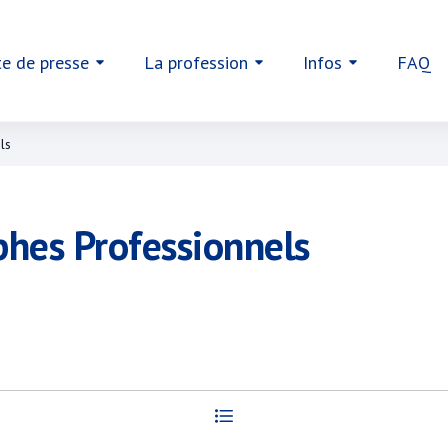
te de presse
La profession
Infos
FAQ
ls
hes Professionnels